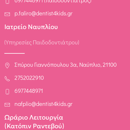
6977448971 (παιδοδοντίατρος)
p.faliro@dentist4kids.gr
Ιατρείο Ναυπλίου
(Υπηρεσίες Παιδοδοντιάτρου)
Σπύρου Γιαννόπουλου 3α, Ναύπλιο, 21100
2752022910
6977448971
nafplio@dentist4kids.gr
Ωράριο Λειτουργία
(Κατόπιν Ραντεβού)